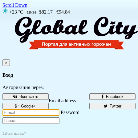
Scroll Down
+23 °C
$82.17
€94.84
ММВБ
×
Вход
Авторизация через:
Вконтакте
Facebook
Email address
Google+
Twitter
Password
Забыли пароль?