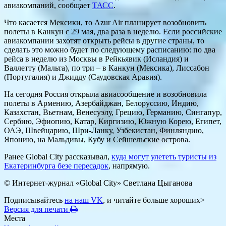
авиакомпаний, сообщает
ТАСС
.
Что касается Мексики, то Azur Air планирует возобновить
полеты в Канкун с 29 мая, два раза в неделю. Если российские
авиакомпании захотят открыть рейсы в другие страны, то
сделать это можно будет по следующему расписанию: по два
рейса в неделю из Москвы в Рейкьявик (Исландия) и
Валлетту (Мальта), по три – в Канкун (Мексика), Лиссабон
(Португалия) и Джидду (Саудовская Аравия).
На сегодня Россия открыла авиасообщение и возобновила
полеты в Армению, Азербайджан, Белоруссию, Индию,
Казахстан, Вьетнам, Венесуэлу, Грецию, Германию, Сингапур,
Сербию, Эфиопию, Катар, Киргизию, Южную Корею, Египет,
ОАЭ, Швейцарию, Шри-Ланку, Узбекистан, Финляндию,
Японию, на Мальдивы, Кубу и Сейшельские острова.
Ранее Global City рассказывал,
куда могут улететь туристы из
Екатеринбурга безе пересадок
, напрямую.
© Интернет-журнал «Global City»
Светлана Цыганова
Подписывайтесь
на наш VK
, и читайте больше хороших>
Версия для печати
Места