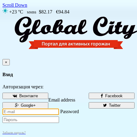
Scroll Down
+23 °C
$82.17
€94.84
ММВБ
×
Вход
Авторизация через:
Вконтакте
Facebook
Email address
Google+
Twitter
Password
Забыли пароль?