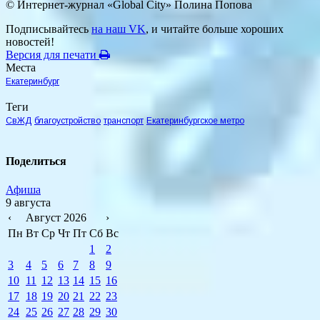
© Интернет-журнал «Global City»
Полина Попова
Подписывайтесь
на наш VK
, и читайте больше хороших
новостей!
Версия для печати
Места
Екатеринбург
Теги
СвЖД
благоустройство
транспорт
Екатеринбургское метро
Поделиться
Афиша
9 августа
‹
Август 2026
›
Пн
Вт
Ср
Чт
Пт
Сб
Вс
1
2
3
4
5
6
7
8
9
10
11
12
13
14
15
16
17
18
19
20
21
22
23
24
25
26
27
28
29
30