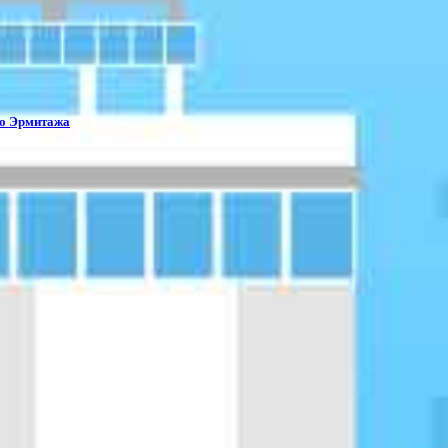
го Эрмитажа