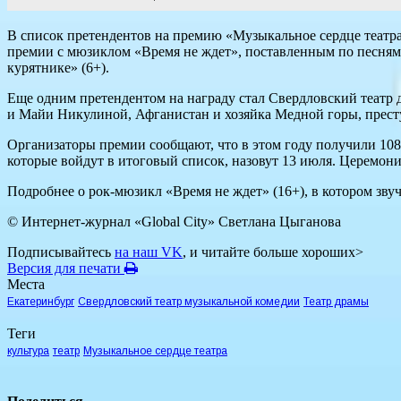
В список претендентов на премию «Музыкальное сердце театра
премии с мюзиклом «Время не ждет», поставленным по песням 
курятнике» (6+).
Еще одним претендентом на награду стал Свердловский театр
и Майи Никулиной, Афганистан и хозяйка Медной горы, прест
Организаторы премии сообщают, что в этом году получили 108
которые войдут в итоговый список, назовут 13 июля. Церемон
Подробнее о рок-мюзикл «Время не ждет» (16+), в котором зву
© Интернет-журнал «Global City»
Светлана Цыганова
Подписывайтесь
на наш VK
, и читайте больше хороших>
Версия для печати
Места
Екатеринбург
Свердловский театр музыкальной комедии
Театр драмы
Теги
культура
театр
Музыкальное сердце театра