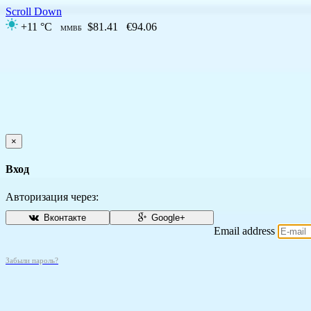
Scroll Down
+11 °C
$81.41
€94.06
ММВБ
×
Вход
Авторизация через:
Вконтакте
Google+
Email address
Забыли пароль?