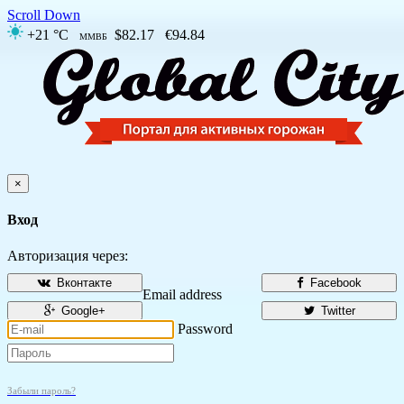
Scroll Down
+21 °C
$82.17
€94.84
ММВБ
×
Вход
Авторизация через:
Вконтакте
Facebook
Email address
Google+
Twitter
Password
Забыли пароль?