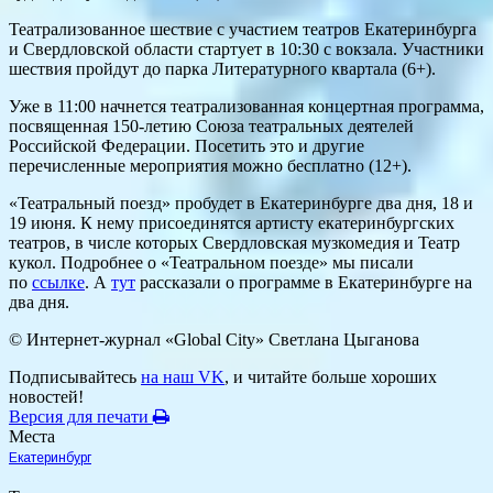
Театрализованное шествие с участием театров Екатеринбурга
и Свердловской области стартует в 10:30 с вокзала. Участники
шествия пройдут до парка Литературного квартала (6+).
Уже в 11:00 начнется театрализованная концертная программа,
посвященная 150-летию Союза театральных деятелей
Российской Федерации. Посетить это и другие
перечисленные мероприятия можно бесплатно (12+).
«Театральный поезд» пробудет в Екатеринбурге два дня, 18 и
19 июня. К нему присоединятся артисту екатеринбургских
театров, в числе которых Свердловская музкомедия и Театр
кукол. Подробнее о «Театральном поезде» мы писали
по
ссылке
. А
тут
рассказали о программе в Екатеринбурге на
два дня.
© Интернет-журнал «Global City»
Светлана Цыганова
Подписывайтесь
на наш VK
, и читайте больше хороших
новостей!
Версия для печати
Места
Екатеринбург