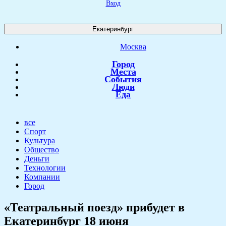
Вход
Екатеринбург
Москва
Город
Места
События
Люди
Еда
все
Спорт
Культура
Общество
Деньги
Технологии
Компании
Город
​«Театральный поезд» прибудет в
Екатеринбург 18 июня