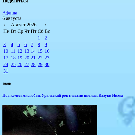
Поделиться
Афиша
6 августа
‹
Август 2026
›
Пн
Вт
Ср
Чт
Пт
Сб
Вс
1
2
3
4
5
6
7
8
9
10
11
12
13
14
15
16
17
18
19
20
21
22
23
24
25
26
27
28
29
30
31
10:00
Под колесами любви. Уральский рок глазами японца. Казуки Икэда