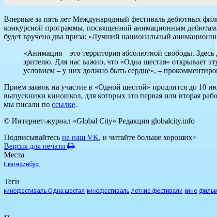
Впервые за пять лет Международный фестиваль дебютных фильм
конкурсной программы, посвященной анимационным дебютам. В
будет вручено два приза: «Лучший национальный анимацион
«Анимация – это территория абсолютной свободы. Здесь 
зрителю. Для нас важно, что «Одна шестая» открывает э
условием – у них должно быть сердце», – прокомментиро
Прием заявок на участие в «Одной шестой» продлится до 10 и
выпускники киношкол, для которых это первая или вторая рабо
мы писали по
ссылке
.
© Интернет-журнал «Global City»
Редакция globalcity.info
Подписывайтесь
на наш VK
, и читайте больше хороших>
Версия для печати
Места
Екатеринбург
Теги
кинофестиваль Одна шестая
кинофестиваль
летние фестивали
кино
филь