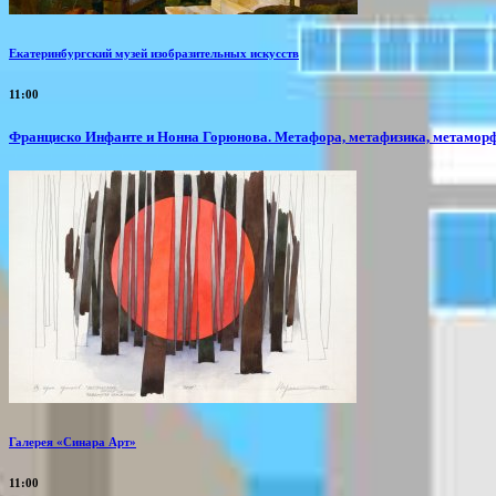
Екатеринбургский музей изобразительных искусств
11:00
Франциско Инфанте и Нонна Горюнова. Метафора, метафизика, метамор
Галерея «Синара Арт»
11:00