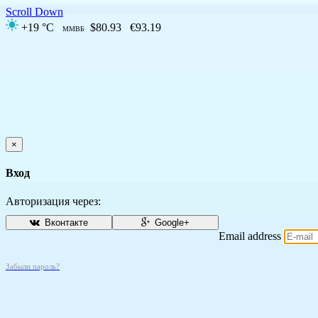
Scroll Down
+19 °C
$80.93
€93.19
ММВБ
×
Вход
Авторизация через:
Вконтакте
Google+
Email address
Забыли пароль?