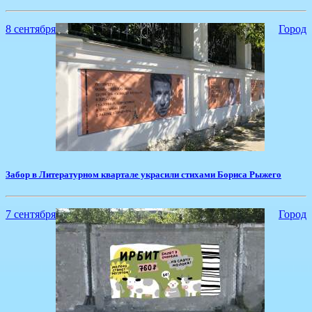
8 сентября
Город
​Забор в Литературном квартале украсили стихами Бориса Рыжего
7 сентября
Город