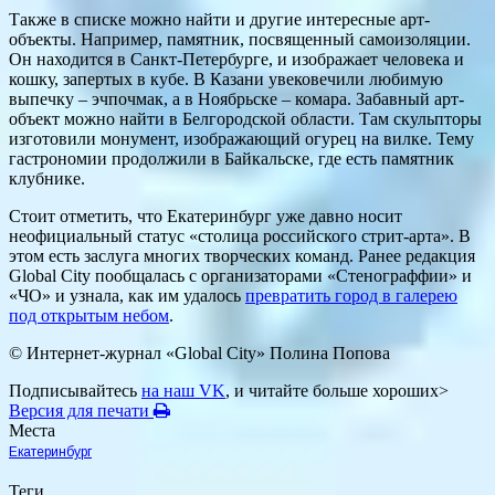
Также в списке можно найти и другие интересные арт-
объекты. Например, памятник, посвященный самоизоляции.
Он находится в Санкт-Петербурге, и изображает человека и
кошку, запертых в кубе. В Казани увековечили любимую
выпечку – эчпочмак, а в Ноябрьске – комара. Забавный арт-
объект можно найти в Белгородской области. Там скульпторы
изготовили монумент, изображающий огурец на вилке. Тему
гастрономии продолжили в Байкальске, где есть памятник
клубнике.
Стоит отметить, что Екатеринбург уже давно носит
неофициальный статус «столица российского стрит-арта». В
этом есть заслуга многих творческих команд. Ранее редакция
Global City пообщалась с организаторами «Стенограффии» и
«ЧО» и узнала, как им удалось
превратить город в галерею
под открытым небом
.
© Интернет-журнал «Global City»
Полина Попова
Подписывайтесь
на наш VK
, и читайте больше хороших>
Версия для печати
Места
Екатеринбург
Теги