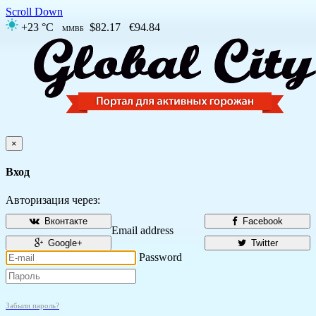
Scroll Down
+23 °C
$82.17
€94.84
ММВБ
×
Вход
Авторизация через:
Вконтакте
Facebook
Email address
Google+
Twitter
Password
Забыли пароль?