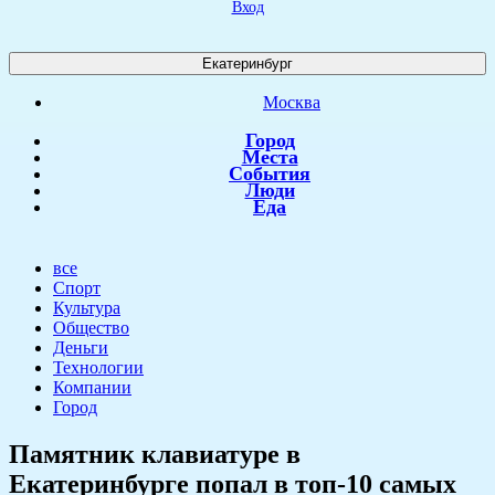
Вход
Екатеринбург
Москва
Город
Места
События
Люди
Еда
все
Спорт
Культура
Общество
Деньги
Технологии
Компании
Город
Памятник клавиатуре в
Екатеринбурге попал в топ-10 самых