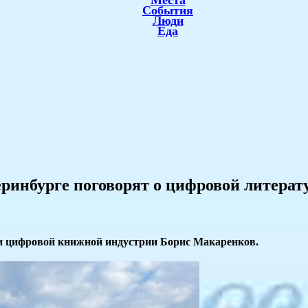
Места
События
Люди
Еда
еринбурге поговорят о цифровой литерат
ти цифровой книжной индустрии Борис Макаренков.