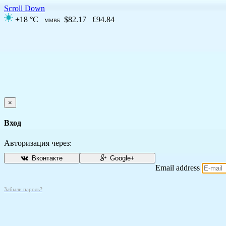
Scroll Down
+18 °C
$82.17
€94.84
ММВБ
×
Вход
Авторизация через:
Вконтакте
Google+
Email address
Забыли пароль?