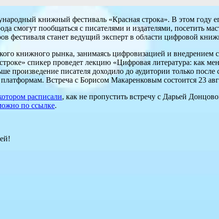
ународный книжный фестиваль «Красная строка». В этом году его
ода смогут пообщаться с писателями и издателями, посетить мас
ров фестиваля станет ведущий эксперт в области цифровой кни
ского книжного рынка, занимаясь цифровизацией и внедрением 
строке» спикер проведет лекцию «Цифровая литература: как меня
ьше произведение писателя доходило до аудитории только после 
 платформам. Встреча с Борисом Макаренковым состоится 23 авгу
котором расписали
, как не пропустить встречу с Дарьей Донцово
можно по ссылке
.
ей!