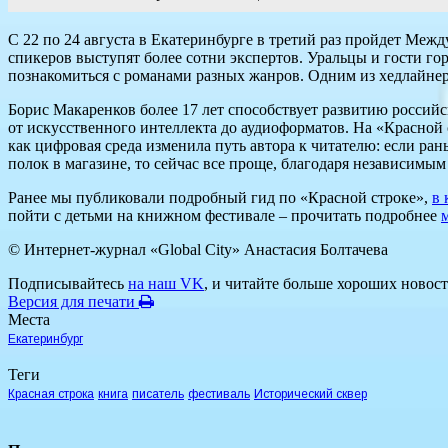
С 22 по 24 августа в Екатеринбурге в третий раз пройдет Межд
спикеров выступят более сотни экспертов. Уральцы и гости гор
познакомиться с романами разных жанров. Одним из хедлайне
Борис Макаренков более 17 лет способствует развитию россий
от искусственного интеллекта до аудиоформатов. На «Красной 
как цифровая среда изменила путь автора к читателю: если ран
полок в магазине, то сейчас все проще, благодаря независимым
Ранее мы публиковали подробный гид по «Красной строке»,
в 
пойти с детьми на книжном фестивале – прочитать подробнее
© Интернет-журнал «Global City»
Анастасия Болтачева
Подписывайтесь
на наш VK
, и читайте больше хороших новост
Версия для печати
Места
Екатеринбург
Теги
Красная строка
книга
писатель
фестиваль
Исторический сквер