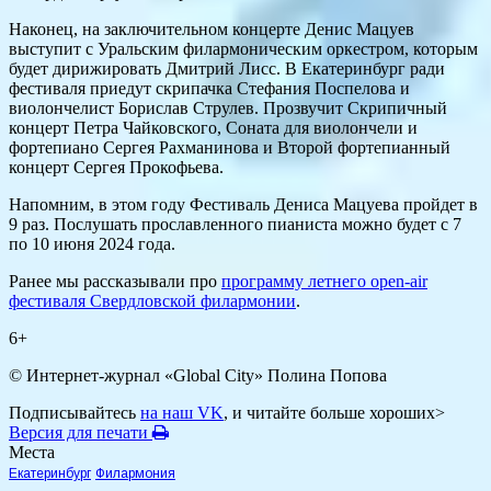
Наконец, на заключительном концерте Денис Мацуев
выступит с Уральским филармоническим оркестром, которым
будет дирижировать Дмитрий Лисс. В Екатеринбург ради
фестиваля приедут скрипачка Стефания Поспелова и
виолончелист Борислав Струлев. Прозвучит Скрипичный
концерт Петра Чайковского, Соната для виолончели и
фортепиано Сергея Рахманинова и Второй фортепианный
концерт Сергея Прокофьева.
Напомним, в этом году Фестиваль Дениса Мацуева пройдет в
9 раз. Послушать прославленного пианиста можно будет с 7
по 10 июня 2024 года.
Ранее мы рассказывали про
программу летнего open-air
фестиваля Свердловской филармонии
.
6+
© Интернет-журнал «Global City»
Полина Попова
Подписывайтесь
на наш VK
, и читайте больше хороших>
Версия для печати
Места
Екатеринбург
Филармония