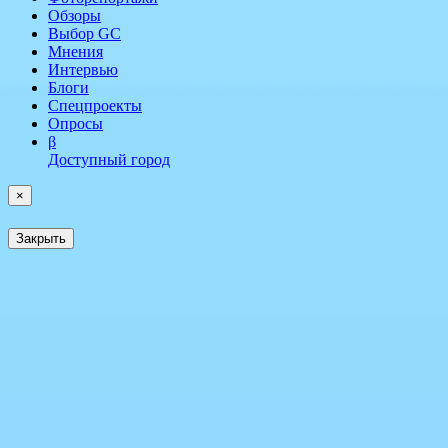
Обзоры
Выбор GC
Мнения
Интервью
Блоги
Спецпроекты
Опросы
β
Доступный город
×
Закрыть