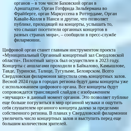
органов – в том числе Баховский орган в
Арнштадтие, Орган Готфрида Зильбермана во
Фрайберге, орган Маркуссена в Роттердаме, Орган
Кавайе-Колля в Нанси и другие, что позволяет
публике, приходящей на концерты, услышать то,
что слышат посетители органных концертов в
разных странах мира», – сообщили в пресс-службе
филармонии.
Цифровой орган станет главным инструментом проекта
«Муниципальный Органный концертный зал Свердловской
области». Пилотный запуск был осуществлен в 2023 году.
Концерты с аншлагами проходили в Байкалово, Камышлове,
Тавде, Туринске, Талице, Тугулыме, Белоярском. Всего
Свердловская филармония запустила семь концертных залов.
Весной 2024 года в городах региона будут даны концерты уже
с использованием цифрового органа. Все концерты будут
сопровождатся трансляцией слайдов с изображением
«звучащих» в данный момент органов. Это позволяет публике
еще больше погрузиться в мир органной музыки и ощутить
себя слушателем органного концерта далеко за пределами
собственного региона. В планах у Свердловской филармонии
увеличить число концертных залов и выступить перед еще
большим количеством зрителей.