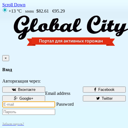
Scroll Down
+13 °C
$82.61
€95.29
ММВБ
×
Вход
Авторизация через:
Вконтакте
Facebook
Email address
Google+
Twitter
Password
Забыли пароль?