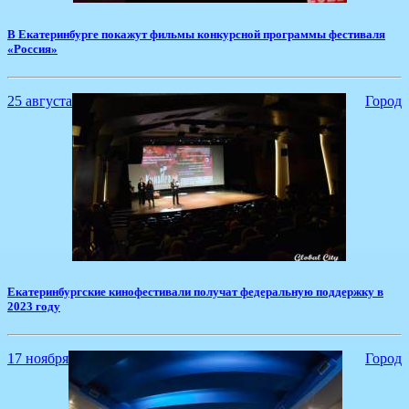
В Екатеринбурге покажут фильмы конкурсной программы фестиваля
«Россия»
25 августа
Город
Екатеринбургские кинофестивали получат федеральную поддержку в
2023 году
17 ноября
Город