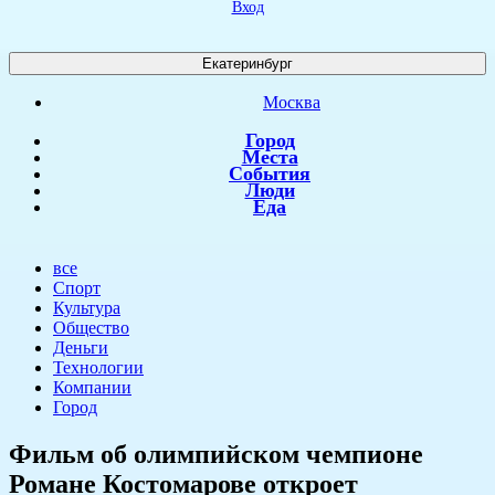
Вход
Екатеринбург
Москва
Город
Места
События
Люди
Еда
все
Спорт
Культура
Общество
Деньги
Технологии
Компании
Город
​Фильм об олимпийском чемпионе
Романе Костомарове откроет