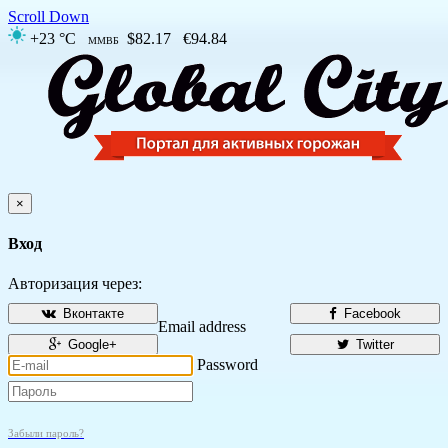
Scroll Down
+23 °C
$82.17
€94.84
ММВБ
×
Вход
Авторизация через:
Вконтакте
Facebook
Email address
Google+
Twitter
Password
Забыли пароль?