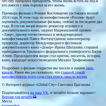
что ему пришлось преодолеть, чтобы вновь встать на лед и
кто вместе с ним боролся за его жизнь.
Премьера фильма о Романе Костомарове состоялась весной
2024 года. В этом году на кинофестивале «Россия» будут
оценивать документальные фильмы, снятые за последние два
года. В состав жюри вошли: режиссер игрового и
документального кино, лауреат Национальной премии
«Лавр», призер отечественных и международных
кинофестивалей Павел Фаттахутдинов; кинооператор,
продюсер, директор Международного фестиваля
документального кино «Докер» Ирина Шаталова; старший
преподаватель Уральского федерального университета Басем
Атиев. Председателем жюри стал критик, писатель, историк
кино, кандидат искусствоведения Михаил Трофименков.
Подробнее о фильме открытия мы писали в нашем
дзен-
канале
. Ранее мы рассказывали, что
главной темой
кинофестиваля этого года стал поиск смысла жизни
.
© Интернет-журнал «Global City»
Светлана Цыганова
Подписывайтесь
на наш VK
, и читайте больше хороших>
Версия для печати
Места
Екатеринбург