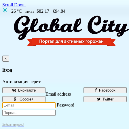
Scroll Down
+26 °C
$82.17
€94.84
ММВБ
×
Вход
Авторизация через:
Вконтакте
Facebook
Email address
Google+
Twitter
Password
Забыли пароль?