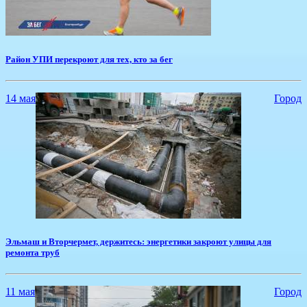
Район УПИ перекроют для тех, кто за бег
14 мая
Город
Эльмаш и Вторчермет, держитесь: энергетики закроют улицы для
ремонта труб
11 мая
Город