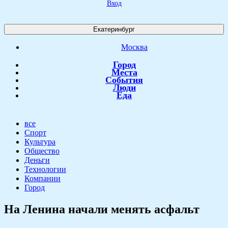
Вход
Екатеринбург
Москва
Город
Места
События
Люди
Еда
все
Спорт
Культура
Общество
Деньги
Технологии
Компании
Город
На Ленина начали менять асфальт