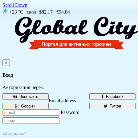
Scroll Down
+23 °C
$82.17
€94.84
ММВБ
×
Вход
Авторизация через:
Вконтакте
Facebook
Email address
Google+
Twitter
Password
Забыли пароль?