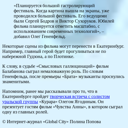
«Планируется большой гастролирующий
фестиваль. Когда картина вышла на экраны, уже
проводился большой фестиваль. Его ведущими
были Сергей Бодров и Виктор Сухоруков. Юбилей
фильма планируется отметить масштабно, с
использованием современных технологий», –
добавил Олег Гененфельд.
Некоторые сцены из фильма могут перенести в Екатеринбург.
Например, главный герой будет прогуливаться не по
набережной Гудзона, а по Плотинке.
К слову, в судьбе «Смысловых галлюцинаций» фильм
Балабанова сыграл немаловажную роль. По словам
Гененфельда, после премьеры «Брата» музыканты проснулись
знаменитыми.
Напомним, ранее мы рассказывали про то, что в
Екатеринбурге пройдет
творческая встреча с солистом
уральской группы
«Курара» Олегом Ягодиным. Он
презентует гостям фильм «Чувства Анны», в котором сыграл
одну из главных ролей.
© Интернет-журнал «Global City»
Полина Попова