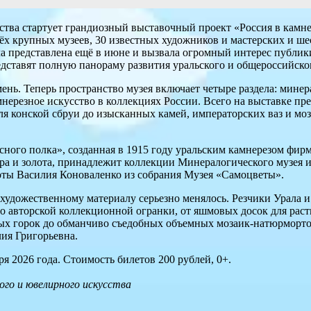
тва стартует грандиозный выставочный проект «Россия в камне
ёх крупных музеев, 30 известных художников и мастерских и ше
а представлена ещё в июне и вызвала огромный интерес публики
едставят полную панораму развития уральского и общероссийско
нь. Теперь пространство музея включает четыре раздела: минер
нерезное искусство в коллекциях России. Всего на выставке пр
ля конской сбруи до изысканных камей, императорских ваз и м
пасного полка», созданная в 1915 году уральским камнерезом 
ра и золота, принадлежит коллекции Минералогического музея и
оты Василия Коноваленко из собрания Музея «Самоцветы».
художественному материалу серьезно менялось. Резчики Урала и
до авторской коллекционной огранки, от яшмовых досок для раст
ых горок до обманчиво съедобных объемных мозаик-натюрморто
ия Григорьевна.
ря 2026 года. Стоимость билетов 200 рублей, 0+.
го и ювелирного искусства