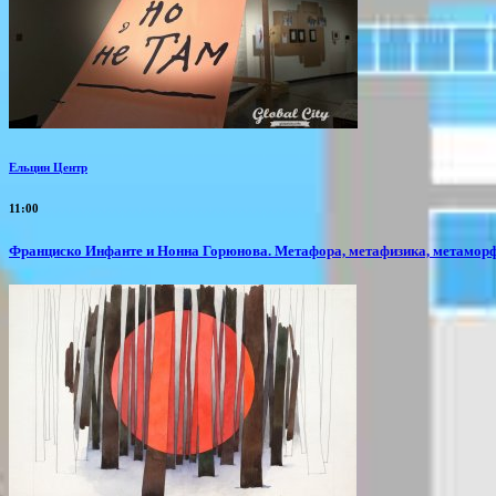
Ельцин Центр
11:00
Франциско Инфанте и Нонна Горюнова. Метафора, метафизика, метамор