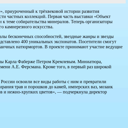
», приуроченный к трёхвековой истории развития
сти частных коллекций. Первая часть выставки «Объект
 к теме собирательства минералов. Теперь организаторы
го камнерезного искусства.
алы бесконечных способностей, звездные жанры и звезды
едставлено 400 уникальных экспонатов. Посетители смогут
озаичных натюрмортов. В проекте принимают участие ведущие
фирмы Карла Фаберже Петром Кремлевым. Миниатюра,
мени А.Е. Ферсмана. Кроме того, в первый раз широкой
 России освоили все виды работы с ним и превратили
ирания трав и порошков до камей, имперских ваз, мозаик
в и нежно-хрупких цветов», — подчеркнула директор