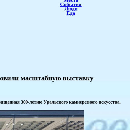
Места
События
Люди
Еда
отовили масштабную выставку
вященная 300-летию Уральского камнерезного искусства.