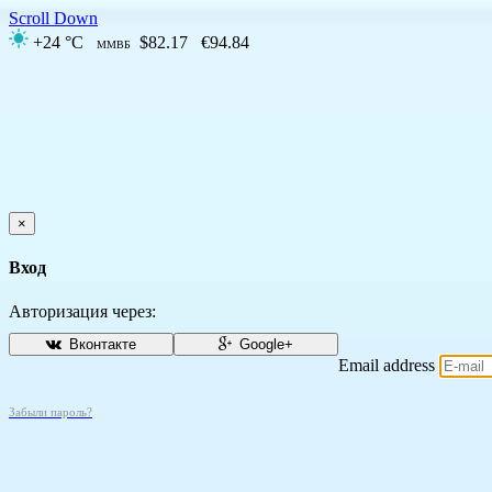
Scroll Down
+24 °C
$82.17
€94.84
ММВБ
×
Вход
Авторизация через:
Вконтакте
Google+
Email address
Забыли пароль?