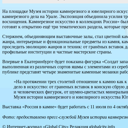
На площадке Музея истории камнерезного и ювелирного искусс
камнерезного дела на Урале. Экспозиция объединила усилия тр
восхищения. Камнерезное искусство в коллекциях России» был
готовят к открытию ещё три тематических раздела, которые пр
Стержнем, объединяющим выставочные залы, стал цветной каме
жанра, интерьерные и функциональные предметы из камня, кам
проследить эволюцию жанров и техник: от гранёных вставок д
профильные институции и частные мастерские страны.
Впервые в Екатеринбурге будет показана фигурка «Солдат за
выполненная из различных сортов яшмы с элементами из сереб
публике представят четыре знаменитые каменные мозаики раб
«На протяжении трех столетий отношение к камню как к 
дело в искусство: от граненых вставок в конскую сбрую 
и человеческих фигурок, от шумно-цветастых минеральн
Музея истории камнерезного и ювелирного искусства Юл
Выставка «Россия в камне» будет работать с 11 июля по 4 октяб
Фото: предоставлено пресс-службой Музея истории камнерезно
© Интернет-журнал «Global City»
Редакция globalcity.info