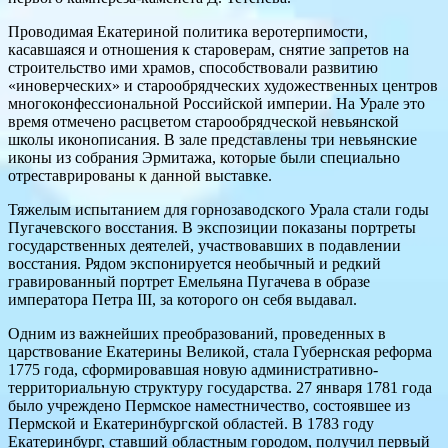
Проводимая Екатериной политика веротерпимости,
касавшаяся и отношения к староверам, снятие запретов на
строительство ими храмов, способствовали развитию
«иноверческих» и старообрядческих художественных центров
многоконфессиональной Российской империи. На Урале это
время отмечено расцветом старообрядческой невьянской
школы иконописания. В зале представлены три невьянские
иконы из собрания Эрмитажа, которые были специально
отреставрированы к данной выставке.
Тяжелым испытанием для горнозаводского Урала стали годы
Пугачевского восстания. В экспозиции показаны портреты
государственных деятелей, участвовавших в подавлении
восстания. Рядом экспонируется необычный и редкий
гравированный портрет Емельяна Пугачева в образе
императора Петра III, за которого он себя выдавал.
Одним из важнейших преобразований, проведенных в
царствование Екатерины Великой, стала Губернская реформа
1775 года, сформировавшая новую административно-
территориальную структуру государства. 27 января 1781 года
было учреждено Пермское наместничество, состоявшее из
Пермской и Екатеринбургской областей. В 1783 году
Екатеринбург, ставший областным городом, получил первый