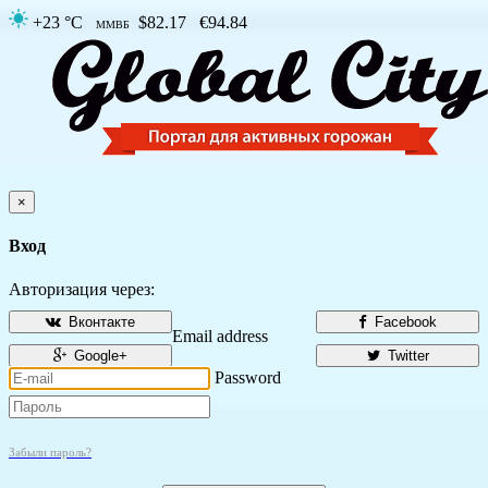
+23 °C
$82.17
€94.84
ММВБ
×
Вход
Авторизация через:
Вконтакте
Facebook
Email address
Google+
Twitter
Password
Забыли пароль?