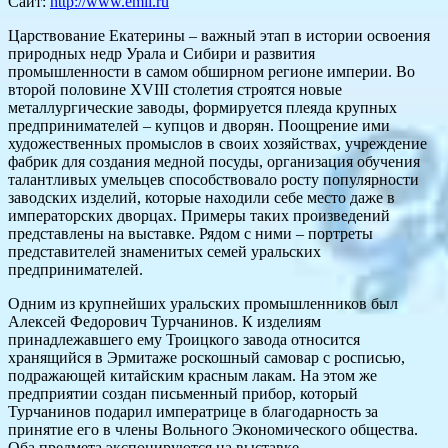
Сайт:
http://www.emii.ru
Царствование Екатерины – важный этап в истории освоения
природных недр Урала и Сибири и развития
промышленности в самом обширном регионе империи. Во
второй половине XVIII столетия строятся новые
металлургические заводы, формируется плеяда крупных
предпринимателей – купцов и дворян. Поощрение ими
художественных промыслов в своих хозяйствах, учреждение
фабрик для создания медной посуды, организация обучения
талантливых умельцев способствовало росту популярности
заводских изделий, которые находили себе место даже в
императорских дворцах. Примеры таких произведений
представлены на выставке. Рядом с ними – портреты
представителей знаменитых семей уральских
предпринимателей.
Одним из крупнейших уральских промышленников был
Алексей Федорович Турчанинов. К изделиям
принадлежавшего ему Троицкого завода относится
хранящийся в Эрмитаже роскошный самовар с росписью,
подражающей китайским красным лакам. На этом же
предприятии создан письменный прибор, который
Турчанинов подарил императрице в благодарность за
принятие его в члены Вольного Экономического общества.
Оба предмета экспонируются на выставке.