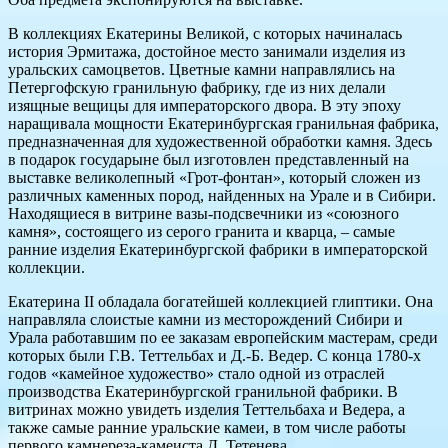
В коллекциях Екатерины Великой, с которых начиналась
история Эрмитажа, достойное место занимали изделия из
уральских самоцветов. Цветные камни направлялись на
Петергофскую гранильную фабрику, где из них делали
изящные вещицы для императорского двора. В эту эпоху
наращивала мощности Екатеринбургская гранильная фабрика,
предназначенная для художественной обработки камня. Здесь
в подарок государыне был изготовлен представленный на
выставке великолепный «Грот-фонтан», который сложен из
различных каменных пород, найденных на Урале и в Сибири.
Находящиеся в витрине вазы-подсвечники из «союзного
камня», состоящего из серого гранита и кварца, – самые
ранние изделия Екатеринбургской фабрики в императорской
коллекции.
Екатерина II обладала богатейшей коллекцией глиптики. Она
направляла слоистые камни из месторождений Сибири и
Урала работавшим по ее заказам европейским мастерам, среди
которых были Г.В. Теттельбах и Д.-Б. Ведер. С конца 1780-х
годов «камейное художество» стало одной из отраслей
производства Екатеринбургской гранильной фабрики. В
витринах можно увидеть изделия Теттельбаха и Ведера, а
также самые ранние уральские камеи, в том числе работы
первого камнереза-камеиста Д. Тетенева.