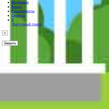
Интервью
Блоги
Спецпроекты
Опросы
β
Доступный город
×
Закрыть