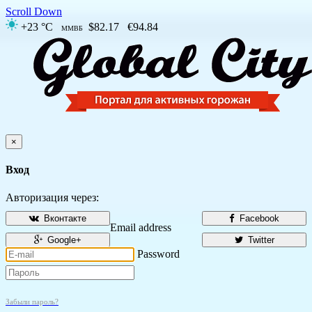
Scroll Down
+23 °C
$82.17
€94.84
ММВБ
×
Вход
Авторизация через:
Вконтакте
Facebook
Email address
Google+
Twitter
Password
Забыли пароль?