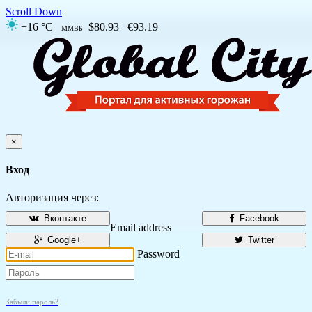
Scroll Down
+16 °C
$80.93
€93.19
ММВБ
×
Вход
Авторизация через:
Вконтакте
Facebook
Email address
Google+
Twitter
Password
Забыли пароль?