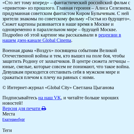
«Сто лет тому вперед» – фантастический российский фильм с
«приветом» из прошлого. Главная героиня – Алиса Селезнева,
придуманная советским фантастом Киром Булычевым. С ней
зрители знакомы по советскому фильму «Гостья из будущего».
Сюжет картины развивается в наше время в Москве и
одновременно в параллельном мире – будущей Москве.
Подробно об этой картине мы рассказывали в
рецензии в
нашем дзен-канале Global Cinema
.
Военная драма «Воздух» посвящена событиям Великой
Отечественной войны и тем, кто вышел на поле боя, чтобы
защитить Родину от захватчиков. В центре сюжета летчицы –
юные, смелые, которые совсем не понимают, что такое война.
Девушкам приходится отстаивать себя в мужском мире и
сражаться плечом к плечу на равных с ними.
© Интернет-журнал «Global City»
Светлана Цыганова
Подписывайтесь
на наш VK
, и читайте больше хороших
новостей!
Версия для печати
Места
Екатеринбург
Теги