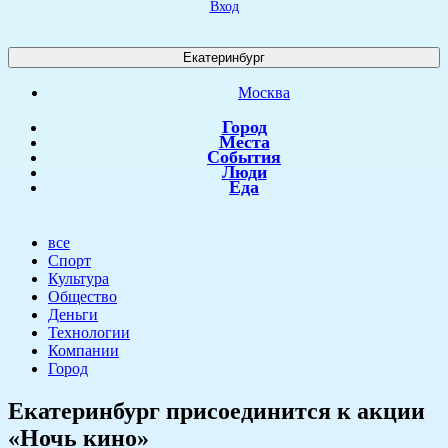
Вход
Екатеринбург
Москва
Город
Места
События
Люди
Еда
все
Спорт
Культура
Общество
Деньги
Технологии
Компании
Город
​Екатеринбург присоединится к акции
«Ночь кино»