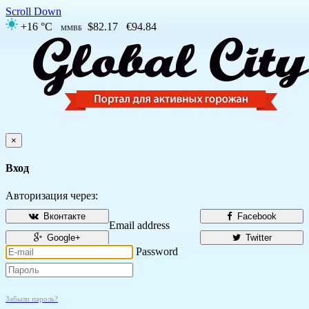
Scroll Down
+16 °C
$82.17
€94.84
ММВБ
×
Вход
Авторизация через:
Вконтакте
Facebook
Email address
Google+
Twitter
Password
Забыли пароль?