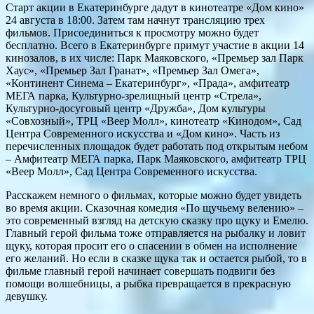
Старт акции в Екатеринбурге дадут в кинотеатре «Дом кино»
24 августа в 18:00. Затем там начнут трансляцию трех
фильмов. Присоединиться к просмотру можно будет
бесплатно. Всего в Екатеринбурге примут участие в акции 14
кинозалов, в их числе: Парк Маяковского, «Премьер зал Парк
Хаус», «Премьер Зал Гранат», «Премьер Зал Омега»,
«Континент Синема – Екатеринбург», «Прада», амфитеатр
МЕГА парка, Культурно-зрелищный центр «Стрела»,
Культурно-досуговый центр «Дружба», Дом культуры
«Совхозный», ТРЦ «Веер Молл», кинотеатр «Кинодом», Сад
Центра Современного искусства и «Дом кино». Часть из
перечисленных площадок будет работать под открытым небом
– Амфитеатр МЕГА парка, Парк Маяковского, амфитеатр ТРЦ
«Веер Молл», Сад Центра Современного искусства.
Расскажем немного о фильмах, которые можно будет увидеть
во время акции. Сказочная комедия «По щучьему велению» –
это современный взгляд на детскую сказку про щуку и Емелю.
Главный герой фильма тоже отправляется на рыбалку и ловит
щуку, которая просит его о спасении в обмен на исполнение
его желаний. Но если в сказке щука так и остается рыбой, то в
фильме главный герой начинает совершать подвиги без
помощи волшебницы, а рыбка превращается в прекрасную
девушку.