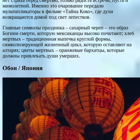
нет страха перед смертью, только радость встречи, пусть и
мимолетной. Именно это очарование передали
мультипликаторы в фильме «Тайна Коко», где духи
возвращаются домой под свет лепестков.
Главные символы праздника – сахарный череп – это образ
Богини смерти, которую мексиканцы высоко почитают; хлеб
мертвых – традиционная выпечка круглой формы,
символизирующей жизненный цикл, которую оставляют на
алтарях; цветы мертвых – оранжевые бархатцы, которые
должны привлекать души умерших.
Обон / Япония