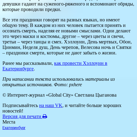
девушки гадают на суженого-ряженого и вспоминают обряды,
которые проводили предки.
Все эти праздники говорят на разных языках, но имеют
общую тему. В каждом из них человек пытается принять и
осознать смерть, наделяя ее новыми смыслами. Одни делают
это через маски и костюмы, другие – через цветы и свечи,
третьи – через танцы и смех. Хэллоуин, День мертвых, Обон,
Цинмин, Неделя душ, День черепов, Велесова ночь и Святки
– праздники смерти, которые не дают забыть о жизни.
Ранее мы рассказывали,
как провести Хэллоуин в
Екатеринбурге
.
При написании текста использовались материалы из
открытых источников. Фото: pxhere
© Интернет-журнал «Global City»
Светлана Цыганова
Подписывайтесь
на наш VK
, и читайте больше хороших
новостей!
Версия для печати
Места
Екатеринбург