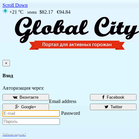
Scroll Down
+21 °C
$82.17
€94.84
ММВБ
×
Вход
Авторизация через:
Вконтакте
Facebook
Email address
Google+
Twitter
Password
Забыли пароль?