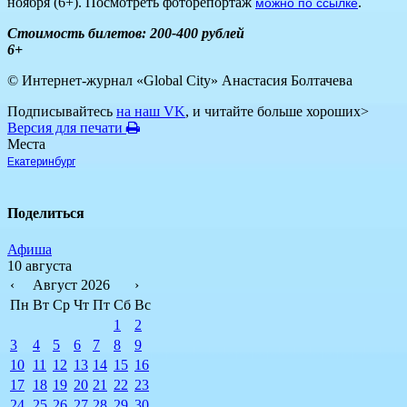
ноября (6+). Посмотреть фоторепортаж
.
можно по ссылке
Стоимость билетов: 200-400 рублей
6+
© Интернет-журнал «Global City»
Анастасия Болтачева
Подписывайтесь
на наш VK
, и читайте больше хороших>
Версия для печати
Места
Екатеринбург
Поделиться
Афиша
10 августа
‹
Август 2026
›
Пн
Вт
Ср
Чт
Пт
Сб
Вс
1
2
3
4
5
6
7
8
9
10
11
12
13
14
15
16
17
18
19
20
21
22
23
24
25
26
27
28
29
30