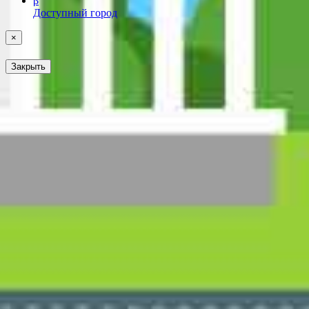
β
Доступный город
×
Закрыть