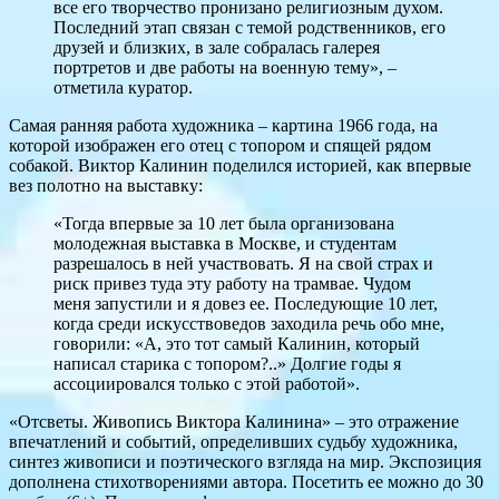
все его творчество пронизано религиозным духом.
Последний этап связан с темой родственников, его
друзей и близких, в зале собралась галерея
портретов и две работы на военную тему», –
отметила куратор.
Самая ранняя работа художника – картина 1966 года, на
которой изображен его отец с топором и спящей рядом
собакой. Виктор Калинин поделился историей, как впервые
вез полотно на выставку:
«Тогда впервые за 10 лет была организована
молодежная выставка в Москве, и студентам
разрешалось в ней участвовать. Я на свой страх и
риск привез туда эту работу на трамвае. Чудом
меня запустили и я довез ее. Последующие 10 лет,
когда среди искусствоведов заходила речь обо мне,
говорили: «А, это тот самый Калинин, который
написал старика с топором?..» Долгие годы я
ассоциировался только с этой работой».
«Отсветы. Живопись Виктора Калинина» – это отражение
впечатлений и событий, определивших судьбу художника,
синтез живописи и поэтического взгляда на мир. Экспозиция
дополнена стихотворениями автора. Посетить ее можно до 30