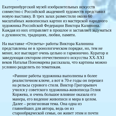
Екатеринбургский музей изобразительных искусств
совместно с Российской академией художеств представил
новую выставку. В трех залах разместили около 60
масштабных живописных картин из мастерской народного
художника Российской Федерации Виктора Калинина.
Каждая из них отправляет в прошлое и заставляет задуматься
о духовности, традициях, любви, памяти.
На выставке «Отсветы» работы Виктора Калинина
представлены не в хронологическом порядке, но, тем не
менее, все выглядит очень цельно и гармонично. Куратор и
заведующая сектором отечественного искусства XX-XXI
веков Наталья Пономарева рассказала, что картины можно
условно разделить по тематикам.
«Ранние работы художника выполнены в более
реалистичном ключе, а вот в 70-е годы он перешел
на рельсы сурового стиля. Виктор Григорьевич
учился у советского художника-живописца Гелия
Коржева, и очень большое влияние оказала его
манера, его видение живописи и мира в целом.
Далее – религиозная тема. Она одна из
главнейших для автора, ведь он из
старообрядческой семьи, он живет этим и почти