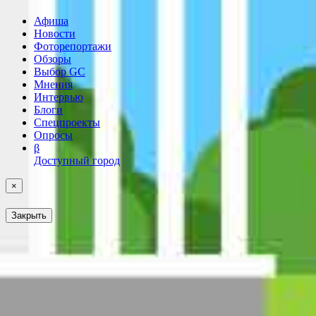
Афиша
Новости
Фоторепортажи
Обзоры
Выбор GC
Мнения
Интервью
Блоги
Спецпроекты
Опросы
β
Доступный город
×
Закрыть