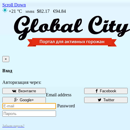
Scroll Down
+21 °C
$82.17
€94.84
ММВБ
×
Вход
Авторизация через:
Вконтакте
Facebook
Email address
Google+
Twitter
Password
Забыли пароль?