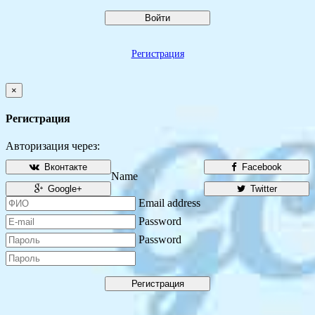
Войти
Регистрация
×
Регистрация
Авторизация через:
Вконтакте
Facebook
Name
Google+
Twitter
Email address
Password
Password
Регистрация