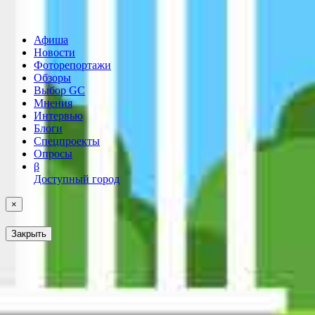
Афиша
Новости
Фоторепортажи
Обзоры
Выбор GC
Мнения
Интервью
Блоги
Спецпроекты
Опросы
β
Доступный город
×
Закрыть