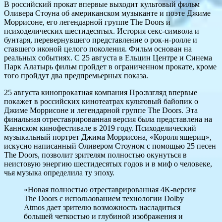
В российский прокат впервые выходит культовый фильм
Оливера Стоуна об американском музыканте и поэте Джиме
Моррисоне, его легендарной группе The Doors и
психоделических шестидесятых. История секс-символа и
бунтаря, перевернувшего представление о рок-н-ролле и
ставшего иконой целого поколения. Фильм основан на
реальных событиях. С 25 августа в Ельцин Центре и Синема
Парк Алатырь фильм пройдет в ограниченном прокате, кроме
того пройдут два предпремьерных показа.
25 августа кинопрокатная компания Про:взгляд впервые
покажет в российских кинотеатрах культовый байопик о
Джиме Моррисоне и легендарной группе The Doors. Эта
финальная отреставрированная версия была представлена на
Каннском кинофестивале в 2019 году. Психоделический
музыкальный портрет Джима Моррисона, «Короля ящериц»,
искусно написанный Оливером Стоуном с помощью 25 песен
The Doors, позволит зрителям полностью окунуться в
неистовую энергию шестидесятых годов и в миф о человеке,
чья музыка определила ту эпоху.
«Новая полностью отреставрированная 4K-версия
The Doors с использованием технологии Dolby
Atmos дает зрителю возможность насладиться
большей четкостью и глубиной изображения и