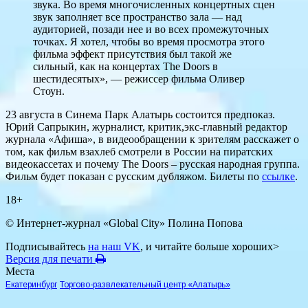
звука. Во время многочисленных концертных сцен
звук заполняет все пространство зала — над
аудиторией, позади нее и во всех промежуточных
точках. Я хотел, чтобы во время просмотра этого
фильма эффект присутствия был такой же
сильный, как на концертах The Doors в
шестидесятых», — режиссер фильма Оливер
Стоун.
23 августа в Синема Парк Алатырь состоится предпоказ.
Юрий Сапрыкин, журналист, критик,экс-главный редактор
журнала «Афиша», в видеообращении к зрителям расскажет о
том, как фильм взахлеб смотрели в России на пиратских
видеокассетах и почему The Doors – русская народная группа.
Фильм будет показан с русским дубляжом. Билеты по
ссылке
.
18+
© Интернет-журнал «Global City»
Полина Попова
Подписывайтесь
на наш VK
, и читайте больше хороших>
Версия для печати
Места
Екатеринбург
Торгово-развлекательный центр «Алатырь»