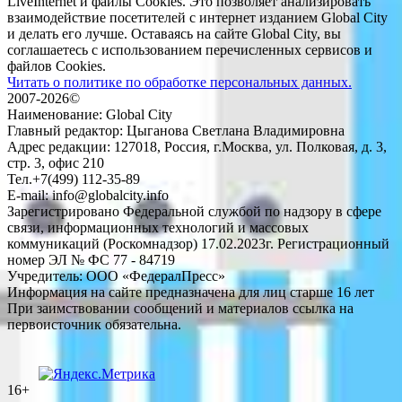
LiveInternet и файлы Cookies. Это позволяет анализировать
взаимодействие посетителей с интернет изданием Global City
и делать его лучше. Оставаясь на сайте Global City, вы
соглашаетесь с использованием перечисленных сервисов и
файлов Cookies.
Читать о политике по обработке персональных данных.
2007-2026©
Наименование: Global City
Главный редактор: Цыганова Светлана Владимировна
Адрес редакции: 127018, Россия, г.Москва, ул. Полковая, д. 3,
стр. 3, офис 210
Тел.+7(499) 112-35-89
E-mail: info@globalcity.info
Зарегистрировано Федеральной службой по надзору в сфере
связи, информационных технологий и массовых
коммуникаций (Роскомнадзор) 17.02.2023г. Регистрационный
номер ЭЛ № ФС 77 - 84719
Учредитель: ООО «ФедералПресс»
Информация на сайте предназначена для лиц старше 16 лет
При заимствовании сообщений и материалов ссылка на
первоисточник обязательна.
16+