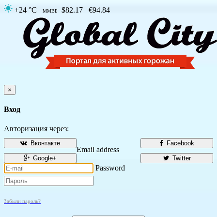
+24 °C
$82.17
€94.84
ММВБ
×
Вход
Авторизация через:
Вконтакте
Facebook
Email address
Google+
Twitter
Password
Забыли пароль?