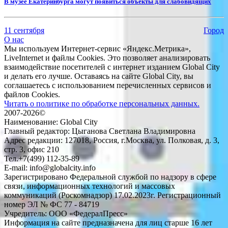
​В музее Екатеринбурга могут появиться объекты для слабовидящих
11 сентября
Город
О нас
Мы используем Интернет-сервис «Яндекс.Метрика»,
LiveInternet и файлы Cookies. Это позволяет анализировать
взаимодействие посетителей с интернет изданием Global City
и делать его лучше. Оставаясь на сайте Global City, вы
соглашаетесь с использованием перечисленных сервисов и
файлов Cookies.
Читать о политике по обработке персональных данных.
2007-2026©
Наименование: Global City
Главный редактор: Цыганова Светлана Владимировна
Адрес редакции: 127018, Россия, г.Москва, ул. Полковая, д. 3,
стр. 3, офис 210
Тел.+7(499) 112-35-89
E-mail: info@globalcity.info
Зарегистрировано Федеральной службой по надзору в сфере
связи, информационных технологий и массовых
коммуникаций (Роскомнадзор) 17.02.2023г. Регистрационный
номер ЭЛ № ФС 77 - 84719
Учредитель: ООО «ФедералПресс»
Информация на сайте предназначена для лиц старше 16 лет