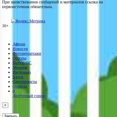
При заимствовании сообщений и материалов ссылка на
первоисточник обязательна.
16+
Афиша
Новости
Фоторепортажи
Обзоры
Выбор GC
Мнения
Интервью
Блоги
Спецпроекты
Опросы
β
Доступный город
×
Закрыть