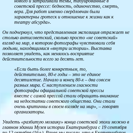
нового и затрагивали темы, табуированные в
советской прессе: бедность, одиночество, смерть,
вера. Для работ именно свердловчан были
характерны гротеск и отношение к жизни как к
театру абсурда».
Он подчеркнул, что представленная экспозиция отражает не
столько антисоветский, сколько просто «не советский»
взгляд на мир, в котором фотографы чувствовали себя
людьми, находящимися «внутри истории». Выставка
позволяет увидеть, как менялось восприятие
действительности всего за десять лет.
«Если быть более конкретным, то,
действительно, 80-е годы – это не единое
десятилетие. Начало и конец 80-х – два совсем
разных мира. С наступлением гласности
фотографы официальной советской прессы
вместе с самой прессой стали обращать внимание
на недостатки советского общества. Они стали
очень критичны в своем взгляде на мир», – говорят
организаторы.
Увидеть «разбитую мозаику» конца советской эпохи можно в
главном здании Музея истории Екатеринбурга с 19 сентября
по 12 октября (16+). Ранее мы писали, что в Екатеринбурге