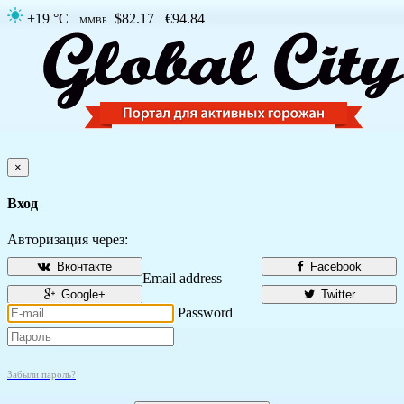
+19 °C
$82.17
€94.84
ММВБ
×
Вход
Авторизация через:
Вконтакте
Facebook
Email address
Google+
Twitter
Password
Забыли пароль?