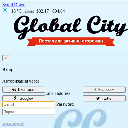
Scroll Down
+18 °C
$82.17
€94.84
ММВБ
×
Вход
Авторизация через:
Вконтакте
Facebook
Email address
Google+
Twitter
Password
Забыли пароль?