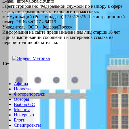
E-mail: info@globalcity.info
Зарегистрировано Федеральной службой по надзору в сфере
связи, информационных технологий и массовых
коммуникаций (Роскомнадзор) 17.02.2023г. Регистрационный
номер ЭЛ № ФС 77 - 84719
Учредитель: ООО «ФедералПресс»
Информация на сайте предназначена для лиц старше 16 лет
При заимствовании сообщений и материалов ссылка на
первоисточник обязательна.
16+
Афиша
Новости
Фоторепортажи
Обзоры
Выбор GC
Мнения
Интервью
Блоги
Спецпроекты