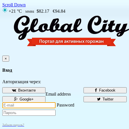
Scroll Down
+21 °C
$82.17
€94.84
ММВБ
×
Вход
Авторизация через:
Вконтакте
Facebook
Email address
Google+
Twitter
Password
Забыли пароль?