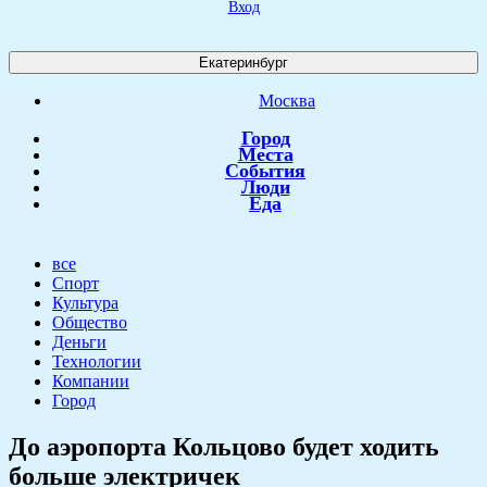
Вход
Екатеринбург
Москва
Город
Места
События
Люди
Еда
все
Спорт
Культура
Общество
Деньги
Технологии
Компании
Город
​До аэропорта Кольцово будет ходить
больше электричек