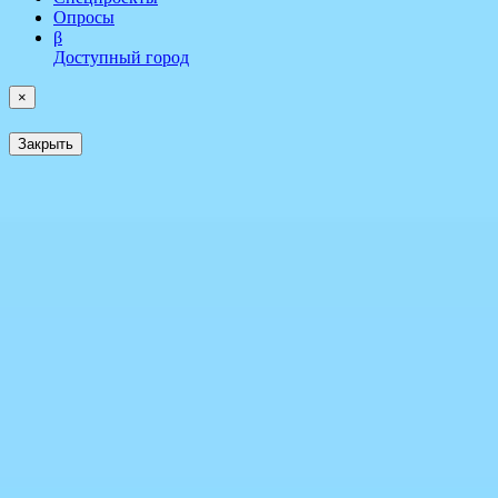
Опросы
β
Доступный город
×
Закрыть