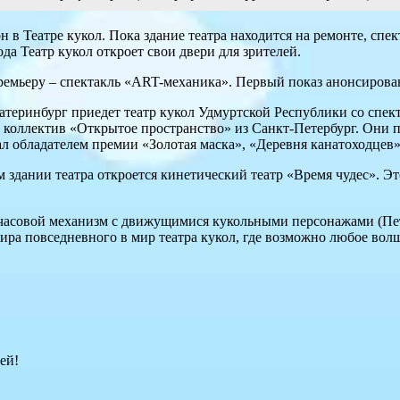
н в Театре кукол. Пока здание театра находится на ремонте, спе
да Театр кукол откроет свои двери для зрителей.
ремьеру – спектакль «ART-механика». Первый показ анонсирован
Екатеринбург приедет театр кукол Удмуртской Республики со сп
 коллектив «Открытое пространство» из Санкт-Петербург. Они п
л обладателем премии «Золотая маска», «Деревня канатоходцев»
 здании театра откроется кинетический театр «Время чудес». Эт
: часовой механизм с движущимися кукольными персонажами (Пе
мира повседневного в мир театра кукол, где возможно любое волш
ей!