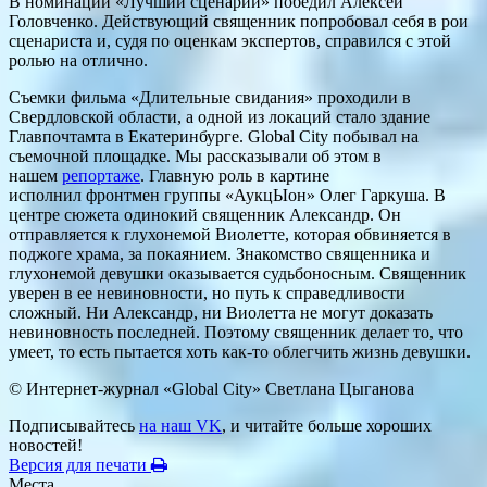
В номинации «Лучший сценарий» победил Алексей
Головченко. Действующий священник попробовал себя в рои
сценариста и, судя по оценкам экспертов, справился с этой
ролью на отлично.
Съемки фильма «Длительные свидания» проходили в
Свердловской области, а одной из локаций стало здание
Главпочтамта в Екатеринбурге. Global City побывал на
съемочной площадке. Мы рассказывали об этом в
нашем
репортаже
. Главную роль в картине
исполнил фронтмен группы «АукцЫон» Олег Гаркуша. В
центре сюжета одинокий священник Александр. Он
отправляется к глухонемой Виолетте, которая обвиняется в
поджоге храма, за покаянием. Знакомство священника и
глухонемой девушки оказывается судьбоносным. Священник
уверен в ее невиновности, но путь к справедливости
сложный. Ни Александр, ни Виолетта не могут доказать
невиновность последней. Поэтому священник делает то, что
умеет, то есть пытается хоть как-то облегчить жизнь девушки.
© Интернет-журнал «Global City»
Светлана Цыганова
Подписывайтесь
на наш VK
, и читайте больше хороших
новостей!
Версия для печати
Места