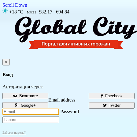
Scroll Down
+18 °C
$82.17
€94.84
ММВБ
×
Вход
Авторизация через:
Вконтакте
Facebook
Email address
Google+
Twitter
Password
Забыли пароль?