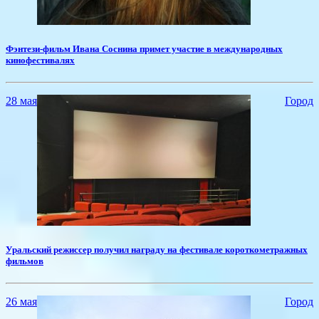
​Фэнтези-фильм Ивана Соснина примет участие в международных
кинофестивалях
28 мая
Город
Уральский режиссер получил награду на фестивале короткометражных
фильмов
26 мая
Город