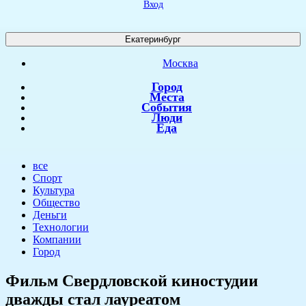
Вход
Екатеринбург
Москва
Город
Места
События
Люди
Еда
все
Спорт
Культура
Общество
Деньги
Технологии
Компании
Город
​Фильм Свердловской киностудии
дважды стал лауреатом