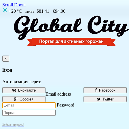
Scroll Down
+20 °C
$81.41
€94.06
ММВБ
×
Вход
Авторизация через:
Вконтакте
Facebook
Email address
Google+
Twitter
Password
Забыли пароль?