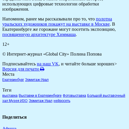
использующих цифровые технологии обработки
изображения.
Напомним, ранее мы рассказывали про то, что
полотна
уральских художников покажут на выставке в Москве
. В
Екатеринбурге же горожане могут посетить экспозицию,
посвященную архитектуре Химмаша
.
12+
© Интернет-журнал «Global City»
Полина Попова
Подписывайтесь
на наш VK
, и читайте больше хороших>
Версия для печати
Места
Екатеринбург
Эрмитаж-Урал
Теги
выставка
Выставки в Екатеринбурге
Фотовыставка
Большой выставочный
зал Музея ИЗО
Эрмитаж-Урал
нейросеть
Поделиться
Афиша