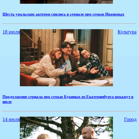
​Шесть уральских актеров снялись в сериале про семью Ивановых
18 июля
Культура
​Продолжение сериала про семью Букиных из Екатеринбурга покажут в
июле
14 июля
Город