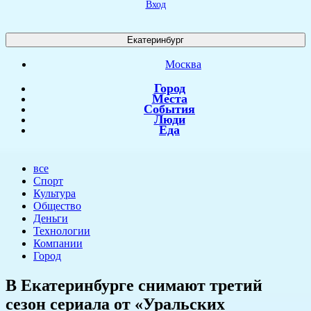
Вход
Екатеринбург
Москва
Город
Места
События
Люди
Еда
все
Спорт
Культура
Общество
Деньги
Технологии
Компании
Город
​В Екатеринбурге снимают третий
сезон сериала от «Уральских