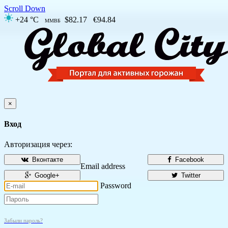
Scroll Down
+24 °C
$82.17
€94.84
ММВБ
×
Вход
Авторизация через:
Вконтакте
Facebook
Email address
Google+
Twitter
Password
Забыли пароль?