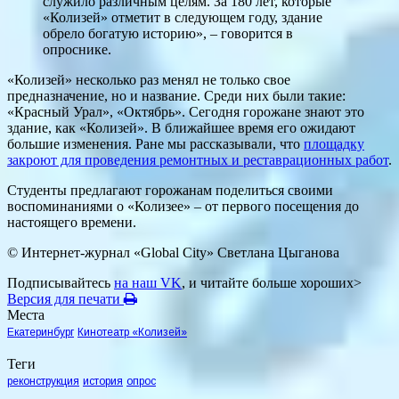
служило различным целям. За 180 лет, которые
«Колизей» отметит в следующем году, здание
обрело богатую историю», – говорится в
опроснике.
«Колизей» несколько раз менял не только свое
предназначение, но и название. Среди них были такие:
«Красный Урал», «Октябрь». Сегодня горожане знают это
здание, как «Колизей». В ближайшее время его ожидают
большие изменения. Ране мы рассказывали, что
площадку
закроют для проведения ремонтных и реставрационных работ
.
Студенты предлагают горожанам поделиться своими
воспоминаниями о «Колизее» – от первого посещения до
настоящего времени.
© Интернет-журнал «Global City»
Светлана Цыганова
Подписывайтесь
на наш VK
, и читайте больше хороших>
Версия для печати
Места
Екатеринбург
Кинотеатр «Колизей»
Теги
реконструкция
история
опрос