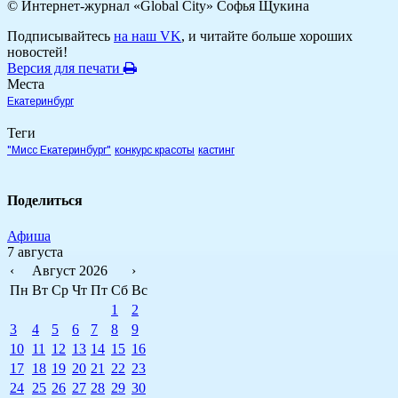
© Интернет-журнал «Global City»
Софья Щукина
Подписывайтесь
на наш VK
, и читайте больше хороших
новостей!
Версия для печати
Места
Екатеринбург
Теги
"Мисс Екатеринбург"
конкурс красоты
кастинг
Поделиться
Афиша
7 августа
‹
Август 2026
›
Пн
Вт
Ср
Чт
Пт
Сб
Вс
1
2
3
4
5
6
7
8
9
10
11
12
13
14
15
16
17
18
19
20
21
22
23
24
25
26
27
28
29
30