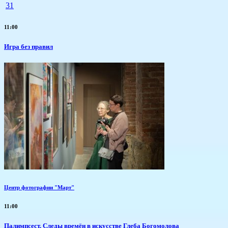
31
11:00
​Игра без правил
Центр фотографии "Март"
11:00
Палимпсест. Следы времён в искусстве Глеба Богомолова