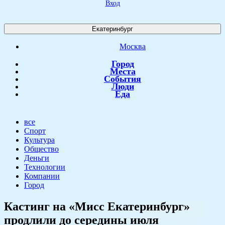
Вход
Екатеринбург
Москва
Город
Места
События
Люди
Еда
все
Спорт
Культура
Общество
Деньги
Технологии
Компании
Город
Кастинг на «Мисс Екатеринбург»
продлили до середины июля