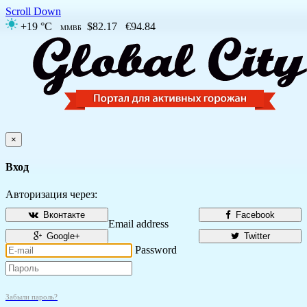
Scroll Down
+19 °C
$82.17
€94.84
ММВБ
×
Вход
Авторизация через:
Вконтакте
Facebook
Email address
Google+
Twitter
Password
Забыли пароль?