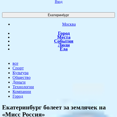
Вход
Екатеринбург
Москва
Город
Места
События
Люди
Еда
все
Спорт
Культура
Общество
Деньги
Технологии
Компании
Город
Екатеринбург болеет за землячек на
«Мисс Россия»