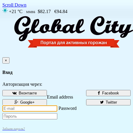
Scroll Down
+21 °C
$82.17
€94.84
ММВБ
×
Вход
Авторизация через:
Вконтакте
Facebook
Email address
Google+
Twitter
Password
Забыли пароль?