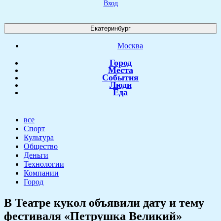
Вход
Екатеринбург
Москва
Город
Места
События
Люди
Еда
все
Спорт
Культура
Общество
Деньги
Технологии
Компании
Город
​В Театре кукол объявили дату и тему
фестиваля «Петрушка Великий»