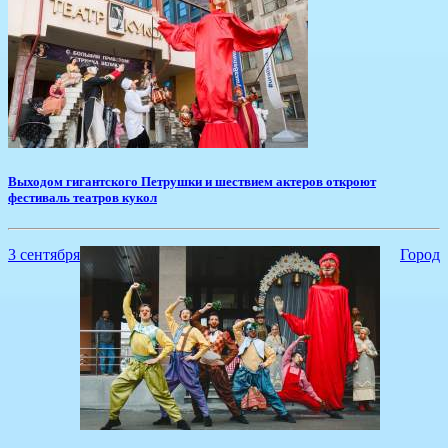
​Выходом гигантского Петрушки и шествием актеров откроют
фестиваль театров кукол
3 сентября
Город