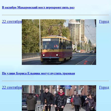
​В октябре Макаровский мост перекроют пять раз
22 сентября
Город
​По улице Бориса Ельцина могут пустить трамваи
22 сентября
Город