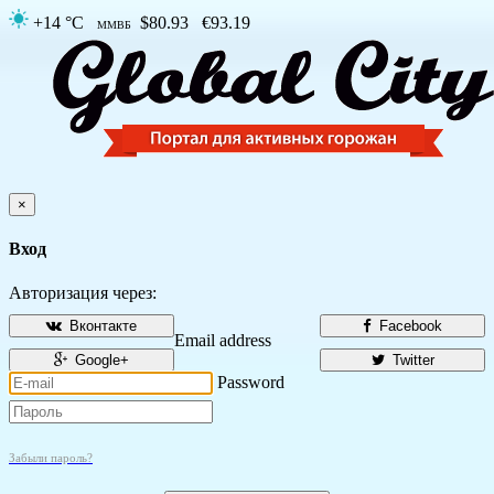
+14 °C
$80.93
€93.19
ММВБ
×
Вход
Авторизация через:
Вконтакте
Facebook
Email address
Google+
Twitter
Password
Забыли пароль?