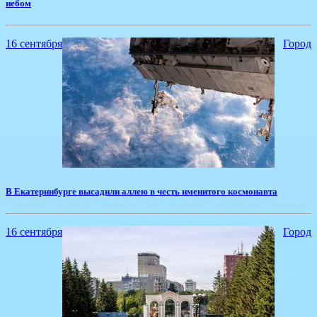
небом
16 сентября
Город
В Екатеринбурге высадили аллею в честь именитого космонавта
16 сентября
Город