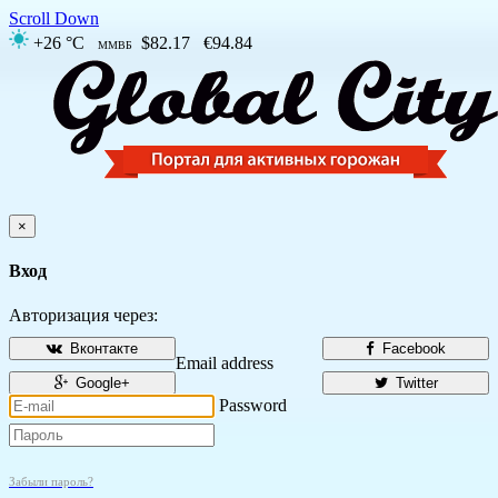
Scroll Down
+26 °C
$82.17
€94.84
ММВБ
×
Вход
Авторизация через:
Вконтакте
Facebook
Email address
Google+
Twitter
Password
Забыли пароль?