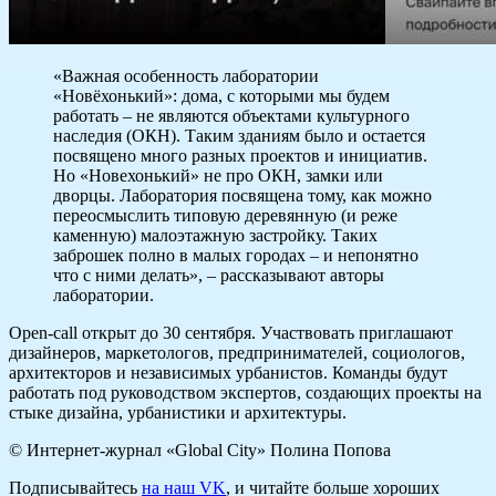
«Важная особенность лаборатории
«Новёхонький»: дома, с которыми мы будем
работать – не являются объектами культурного
наследия (ОКН). Таким зданиям было и остается
посвящено много разных проектов и инициатив.
Но «Новехонький» не про ОКН, замки или
дворцы. Лаборатория посвящена тому, как можно
переосмыслить типовую деревянную (и реже
каменную) малоэтажную застройку. Таких
заброшек полно в малых городах – и непонятно
что с ними делать», – рассказывают авторы
лаборатории.
Open-call открыт до 30 сентября.
Участвовать приглашают
дизайнеров, маркетологов, предпринимателей, социологов,
архитекторов и независимых урбанистов.
Команды будут
работать под руководством экспертов, создающих проекты на
стыке дизайна, урбанистики и архитектуры.
© Интернет-журнал «Global City»
Полина Попова
Подписывайтесь
на наш VK
, и читайте больше хороших