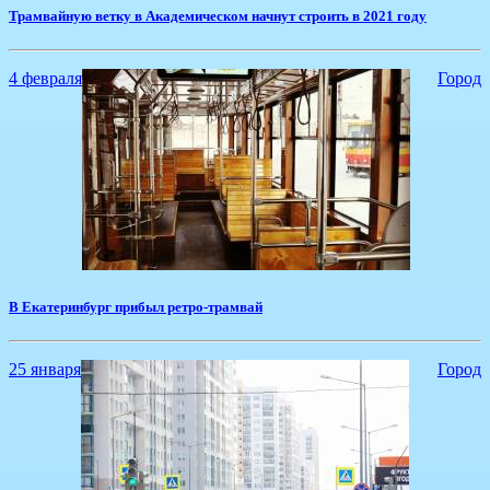
​Трамвайную ветку в Академическом начнут строить в 2021 году
4 февраля
Город
В Екатеринбург прибыл ретро-трамвай
25 января
Город