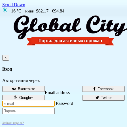
Scroll Down
+16 °C
$82.17
€94.84
ММВБ
×
Вход
Авторизация через:
Вконтакте
Facebook
Email address
Google+
Twitter
Password
Забыли пароль?