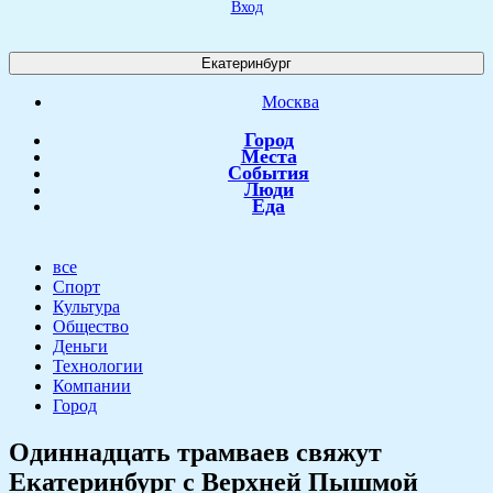
Вход
Екатеринбург
Москва
Город
Места
События
Люди
Еда
все
Спорт
Культура
Общество
Деньги
Технологии
Компании
Город
​Одиннадцать трамваев свяжут
Екатеринбург с Верхней Пышмой