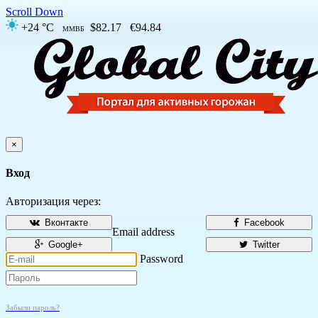
Scroll Down
+24 °C
$82.17
€94.84
ММВБ
×
Вход
Авторизация через:
Вконтакте
Facebook
Email address
Google+
Twitter
Password
Забыли пароль?