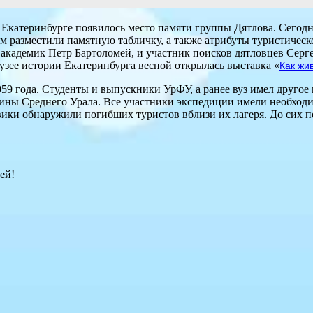
 Екатеринбурге появилось место памяти группы Дятлова. Сегод
ом разместили памятную табличку, а также атрибуты туристическ
академик Петр Бартоломей, и участник поисков дятловцев Серге
узее истории Екатеринбурга весной открылась выставка «
Как жи
1959 года. Студенты и выпускники УрФУ, а ранее вуз имел друго
ины Среднего Урала. Все участники экспедиции имели необходи
овики обнаружили погибших туристов вблизи их лагеря. До сих п
ей!