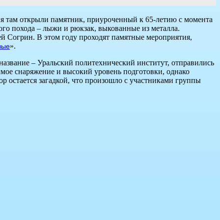
ня там открыли памятник, приуроченный к 65-летию с момента
ого похода – лыжи и рюкзак, выкованные из металла.
й Согрин. В этом году проходят памятные мероприятия,
».
вые
е название – Уральский политехнический институт, отправились
мое снаряжение и высокий уровень подготовки, однако
ор остается загадкой, что произошло с участниками группы