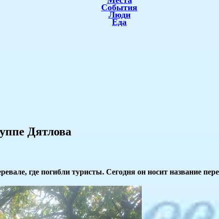
Места
События
Люди
Еда
руппе Дятлова
ревале, где погибли туристы. Сегодня он носит название пер