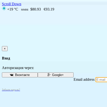
Scroll Down
+19 °C
$80.93
€93.19
ММВБ
×
Вход
Авторизация через:
Вконтакте
Google+
Email address
Забыли пароль?