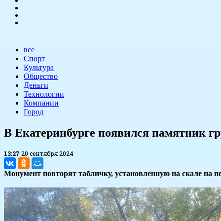
все
Спорт
Культура
Общество
Деньги
Технологии
Компании
Город
​В Екатеринбурге появился памятник г
13:27
20 сентября 2024
Монумент повторят табличку, установленную на скале на пе