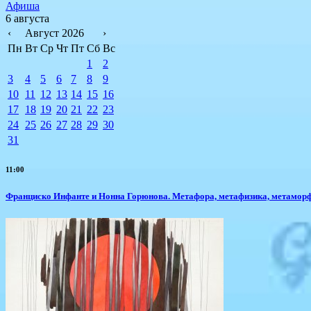
Афиша
6 августа
‹
Август 2026
›
Пн
Вт
Ср
Чт
Пт
Сб
Вс
1
2
3
4
5
6
7
8
9
10
11
12
13
14
15
16
17
18
19
20
21
22
23
24
25
26
27
28
29
30
31
11:00
Франциско Инфанте и Нонна Горюнова. Метафора, метафизика, метамор