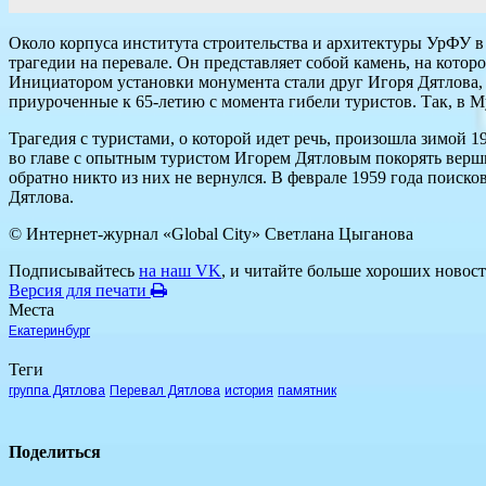
Около корпуса института строительства и архитектуры УрФУ в
трагедии на перевале. Он представляет собой камень, на котор
Инициатором установки монумента стали друг Игоря Дятлова, 
приуроченные к 65-летию с момента гибели туристов. Так, в М
Трагедия с туристами, о которой идет речь, произошла зимой 
во главе с опытным туристом Игорем Дятловым покорять верш
обратно никто из них не вернулся. В феврале 1959 года поиск
Дятлова.
© Интернет-журнал «Global City»
Светлана Цыганова
Подписывайтесь
на наш VK
, и читайте больше хороших новост
Версия для печати
Места
Екатеринбург
Теги
группа Дятлова
Перевал Дятлова
история
памятник
Поделиться