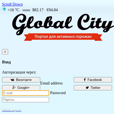
Scroll Down
+16 °C
$82.17
€94.84
ММВБ
×
Вход
Авторизация через:
Вконтакте
Facebook
Email address
Google+
Twitter
Password
Забыли пароль?