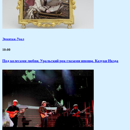
Эрмитаж-Урал
10:00
Под колесами любви. Уральский рок глазами японца. Казуки Икэда