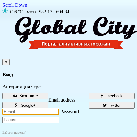
Scroll Down
+16 °C
$82.17
€94.84
ММВБ
×
Вход
Авторизация через:
Вконтакте
Facebook
Email address
Google+
Twitter
Password
Забыли пароль?