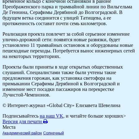
временное кольцо с конечной остановкой в районе
Преображенского парка и трамвайной линии по Вильгельма
Де Геннина, Серафимы Дерябиной до Волгоградской. В
будущем ветка соединится с улицей Татищева, а ее
протяженность составит почти семь километров.
Реализация проекта повлечет за собой серьезное изменение
улично-дорожной сети: появятся новые развязки, будет
установлено 11 трамвайных остановок и оборудованы новые
пешеходные переходы. Потребуется вынос инженерных сетей
на некоторых территориях.
Проекты были приняты в ходе открытых общественных
слушаний. Специалистами также были учтены такие
предложения горожан, как установка светофора на
примыкании Серафимы Дерябиной к Волгоградской и
изменение мест посадки пассажиров на перекрестке
Лучистой-Чемпионов.
© Интернет-журнал «Global City»
Елизавета Шевелина
Подписывайтесь
на наш VK
, и читайте больше хороших>
Версия для печати
Места
Академический район
Солнечный