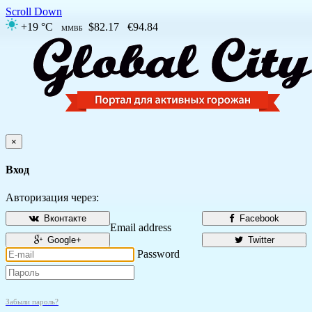
Scroll Down
+19 °C
$82.17
€94.84
ММВБ
×
Вход
Авторизация через:
Вконтакте
Facebook
Email address
Google+
Twitter
Password
Забыли пароль?