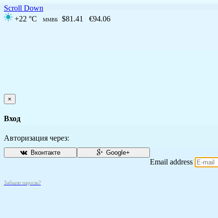
Scroll Down
+22 °C
$81.41
€94.06
ММВБ
×
Вход
Авторизация через:
Вконтакте
Google+
Email address
Забыли пароль?