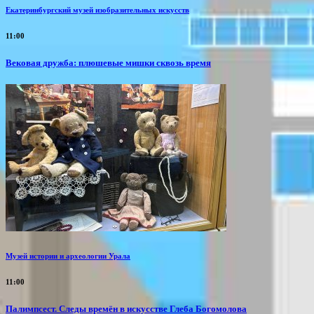
Екатеринбургский музей изобразительных искусств
11:00
Вековая дружба: плюшевые мишки сквозь время
Музей истории и археологии Урала
11:00
Палимпсест. Следы времён в искусстве Глеба Богомолова