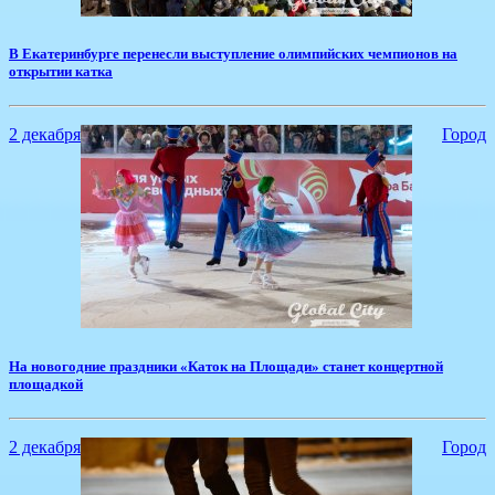
​В Екатеринбурге перенесли выступление олимпийских чемпионов на
открытии катка
2 декабря
Город
​На новогодние праздники «Каток на Площади» станет концертной
площадкой
2 декабря
Город