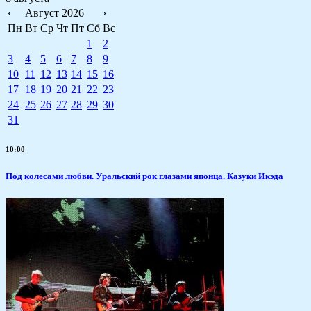
‹
Август 2026
›
Пн
Вт
Ср
Чт
Пт
Сб
Вс
1
2
3
4
5
6
7
8
9
10
11
12
13
14
15
16
17
18
19
20
21
22
23
24
25
26
27
28
29
30
31
10:00
Под колесами любви. Уральский рок глазами японца. Казуки Икэда