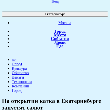
Вход
Екатеринбург
Москва
Город
Места
События
Люди
Еда
все
Спорт
Культура
Общество
Деньги
Технологии
Компании
Город
​На открытии катка в Екатеринбурге
запустят салют