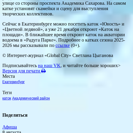
улице со стороны проспекта Академика Сахарова. На самом
катке установят скамейки и сцену для выступления
творческих коллективов.
Сейчас в Екатеринбурге можно посетить каток «Юность» и
«Цветной ледяной», а уже 21 декабря откроют «Каток на
площади». В ближайшее время откроют каток на акватории
водоема в «Радуга Парке». Подробнее о катках сезона 2025-
2026 мы рассказывали по
ссылке
(0+).
© Интернет-журнал «Global City»
Светлана Цыганова
Подписывайтесь
на наш VK
, и читайте больше хороших>
Версия для печати
Места
Екатеринбург
Теги
каток
Академический район
Поделиться
Афиша
8 августа