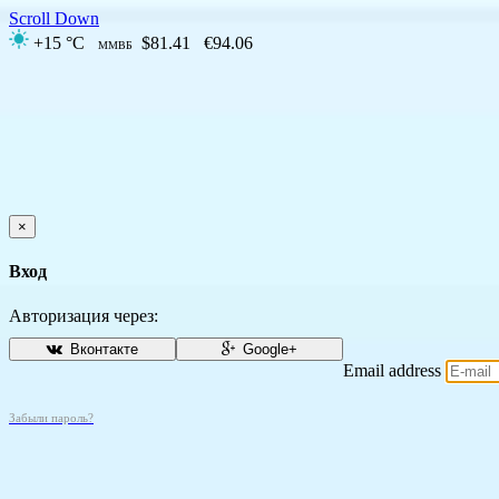
Scroll Down
+15 °C
$81.41
€94.06
ММВБ
×
Вход
Авторизация через:
Вконтакте
Google+
Email address
Забыли пароль?