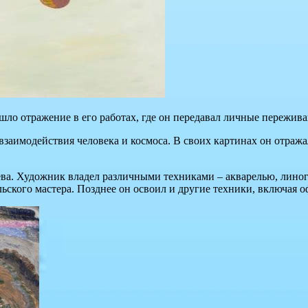
шло отражение в его работах, где он передавал личные пережив
взаимодействия человека и космоса. В своих картинах он отраж
ева. Художник владел различными техниками – акварелью, лино
ского мастера. Позднее он освоил и другие техники, включая о