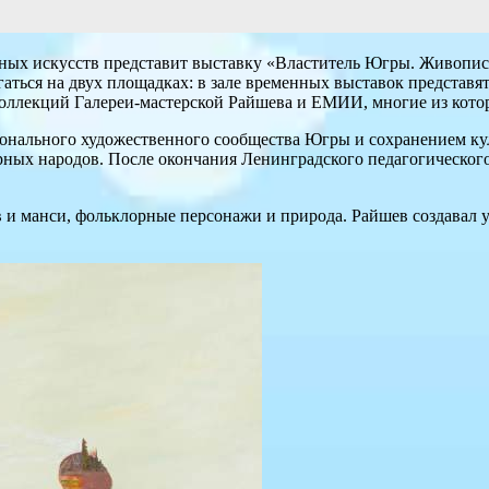
льных искусств представит выставку «Властитель Югры. Живопи
аться на двух площадках: в зале временных выставок представя
коллекций Галереи-мастерской Райшева и ЕМИИ, многие из кото
ионального художественного сообщества Югры и сохранением к
ерных народов. После окончания Ленинградского педагогического
в и манси, фольклорные персонажи и природа. Райшев создавал 