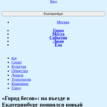
Вход
Екатеринбург
Москва
Город
Места
События
Люди
Еда
все
Спорт
Культура
Общество
Деньги
Технологии
Компании
Город
«Город бесов»: на въезде в
Екатеринбург появился новый