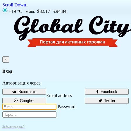
Scroll Down
+19 °C
$82.17
€94.84
ММВБ
×
Вход
Авторизация через:
Вконтакте
Facebook
Email address
Google+
Twitter
Password
Забыли пароль?