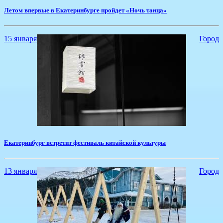
​Летом впервые в Екатеринбурге пройдет «Ночь танца»
15 января
Город
Екатеринбург встретит фестиваль китайской культуры
13 января
Город