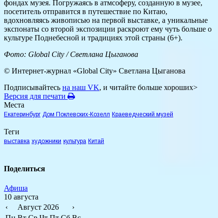
фондах музея. Погружаясь в атмсоферу, созданную в музее,
посетитель отправится в путешествие по Китаю,
вдохновляясь живописью на первой выставке, а уникальные
экспонаты со второй экспозиции раскроют ему чуть больше о
культуре Поднебесной и традициях этой страны (6+).
Фото: Global City / Светлана Цыганова
© Интернет-журнал «Global City»
Светлана Цыганова
Подписывайтесь
на наш VK
, и читайте больше хороших>
Версия для печати
Места
Екатеринбург
Дом Поклевских-Козелл
Краеведческий музей
Теги
выставка
художники
культура
Китай
Поделиться
Афиша
10 августа
‹
Август 2026
›
Пн
Вт
Ср
Чт
Пт
Сб
Вс