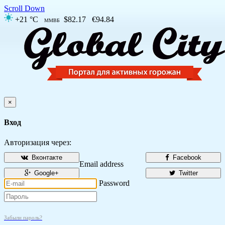
Scroll Down
+21 °C
$82.17
€94.84
ММВБ
×
Вход
Авторизация через:
Вконтакте
Facebook
Email address
Google+
Twitter
Password
Забыли пароль?