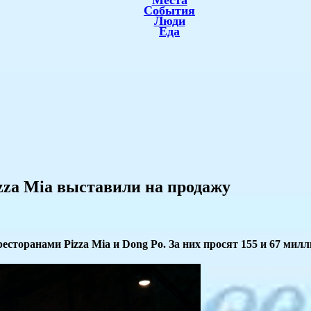
Места
События
Люди
Еда
zza Mia выставили на продажу
сторанами Pizza Mia и Dong Po. За них просят 155 и 67 милл