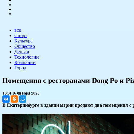
все
Спорт
Культура
Общество
Деньги
Технологии
Компании
Город
Помещения с ресторанами Dong Po и Pi
15:51
16 января 2020
В Екатеринбурге в здании мэрии продают два помещения с ре