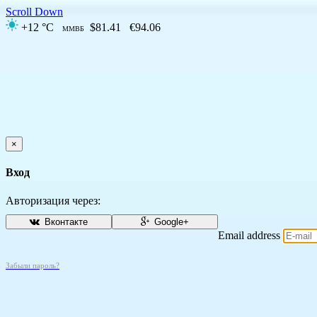
Scroll Down
+12 °C
$81.41
€94.06
ММВБ
×
Вход
Авторизация через:
Вконтакте
Google+
Email address
Забыли пароль?