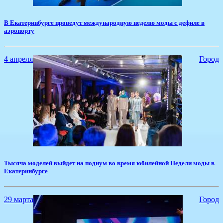
В Екатеринбурге проведут международную неделю моды с дефиле в
аэропорту
4 апреля
Город
Тысяча моделей выйдет на подиум во время юбилейной Недели моды в
Екатеринбурге
29 марта
Город