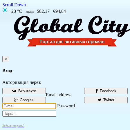
Scroll Down
+23 °C
$82.17
€94.84
ММВБ
×
Вход
Авторизация через:
Вконтакте
Facebook
Email address
Google+
Twitter
Password
Забыли пароль?