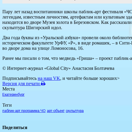
Пару лет назад воспитанники школы паблик-арт фестиваля «ЧО»
легендам, известным личностям, артефактам или культовым зд
находится во дворе Музея золота в Березовском. Как рассказал
скульптура Шигирский идол.
Два года буквы из «Уральской азбуки» провели около библиоте
историческом факультете УрФУ, «Р», в виде ромашек, – в Сити-
во дворе дома на улице Ломоносова, 16.
Ранее мы писали о том, что медведь «Гриша» – проект паблик
© Интернет-журнал «Global City»
Анастасия Болтачева
Подписывайтесь
на наш VK
, и читайте больше хороших>
Версия для печати
Места
Екатеринбург
Теги
паблик-арт программа ЧО
арт-объект
скульптура
Поделиться