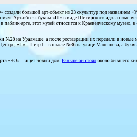
 создали большой арт-объект из 23 скульптур под названием «Ур
аниям. Арт-объект буквы «Ш» в виде Шигирского идола поменял 
и в паблик-арте, этот музей относится к Краеведческому музею, 
ки №28 на Уралмаше, а после реставрации их передали в новые 
Центре, «П» – Петр I – в школе №36 на улице Малышева, а буквы
-арта «ЧО» – ищет новый дом.
Раньше он стоял
около бывшего кин