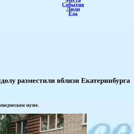
Места
События
Люди
Еда
долу разместили вблизи Екатеринбурга
еведческом музее.