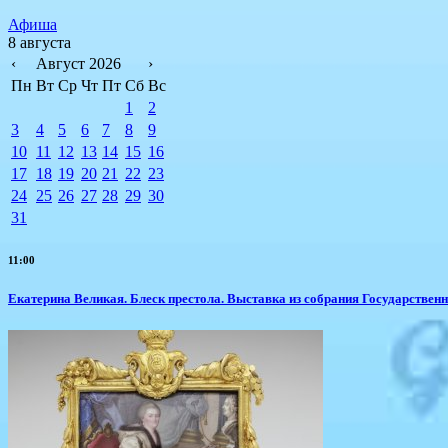
Афиша
8 августа
‹
Август 2026
›
Пн
Вт
Ср
Чт
Пт
Сб
Вс
1
2
3
4
5
6
7
8
9
10
11
12
13
14
15
16
17
18
19
20
21
22
23
24
25
26
27
28
29
30
31
11:00
Екатерина Великая. Блеск престола. Выставка из собрания Государствен