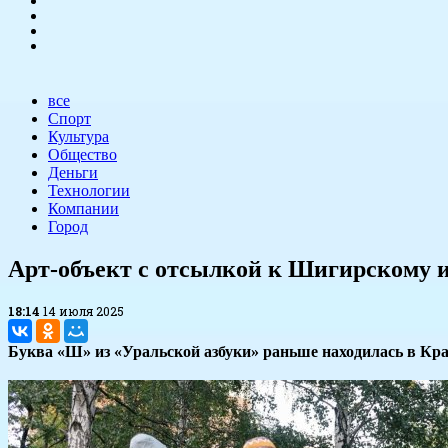
все
Спорт
Культура
Общество
Деньги
Технологии
Компании
Город
Арт-объект с отсылкой к Шигирскому и
18:14
14 июля 2025
Буква «Ш» из «Уральской азбуки» раньше находилась в Кра