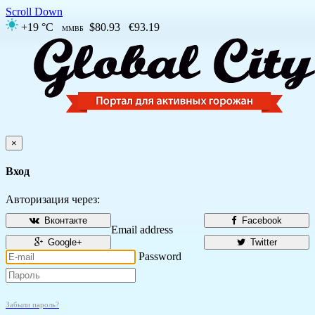
Scroll Down
+19 °C
$80.93
€93.19
ММВБ
×
Вход
Авторизация через:
Вконтакте
Facebook
Email address
Google+
Twitter
Password
Забыли пароль?